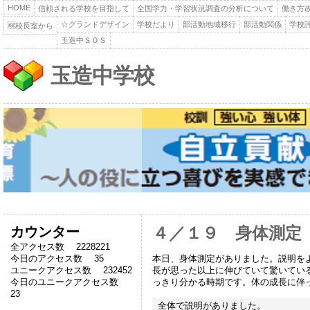
HOME
信頼される学校を目指して
全国学力・学習状況調査の分析について
働き方
☆グランドデザイン
学校だより
部活動地域移行
部活動関係
学校
🆕校長室から
玉造中ＳＯＳ
玉造中学校
カウンター
４／１９ 身体測定
全アクセス数 2228221
本日、身体測定がありました。説明を
今日のアクセス数 35
長が思った以上に伸びていて驚いてい
ユニークアクセス数 232452
っきり分かる時期です。体の成長に伴
今日のユニークアクセス数
23
全体で説明がありました。