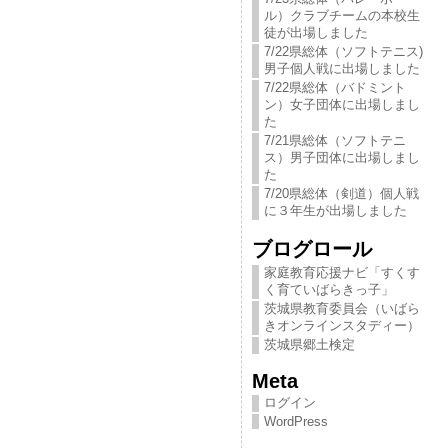
ル）クラブチームの本校生
徒が出場しました
7/22県総体（ソフトテニス)
男子個人戦に出場しました
7/22県総体（バドミント
ン）女子団体に出場しまし
た
7/21県総体（ソフトテニ
ス）男子団体に出場しまし
た
7/20県総体（剣道）個人戦
に３年生が出場しました
ブログロール
家庭教育応援ナビ「すくす
く育ていばらきっ​子」
茨城県教育委員会（いばら
きオンラインスタディー）
茨城県郷土検定
Meta
ログイン
WordPress