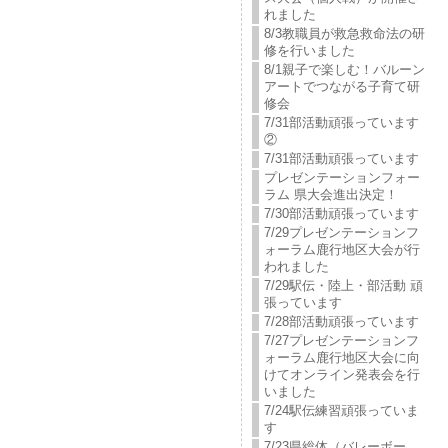
れました
8/3教職員が救急救命法の研
修を行いました
8/1親子で楽しむ！バルーン
アートでつながる子育て研
修会
7/31部活動頑張っています
②
7/31部活動頑張っています
プレゼンテーションフォー
ラム 県大会進出決定！
7/30部活動頑張っています
7/29プレゼンテーションフ
ォーラム鹿行地区大会が行
われました
7/29駅伝・陸上・部活動 頑
張っています
7/28部活動頑張っています
7/27プレゼンテーションフ
ォーラム鹿行地区大会に向
けてオンライン発表会を行
いました
7/24駅伝練習頑張っていま
す
7/23県総体（バレーボー