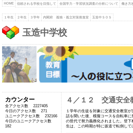
HOME
信頼される学校を目指して
全国学力・学習状況調査の分析について
働き方
１年生
２年生
３学年
内閣府 孤独・孤立対策推進室
玉造中ＳＯＳ
玉造中学校
カウンター
４／１２ 交通安全
全アクセス数 2227405
１学年の生徒を対象に交通安全教室が
今日のアクセス数 271
話を聞いた後、模擬コースを自転車に
ユニークアクセス数 232166
の世代で努力義務化されました。登下
今日のユニークアクセス数
生は、この時期が特に坂道で転倒して
182