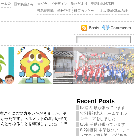
ール😊
☆グランドデザイン
学校だより
部活動地域移行
🆕校長室から
部活動関係
学校評価
研究のまとめ
いじめ防止基本方針
Posts
Comments
Recent Posts
8/6部活動頑張っています
在さんにご協力をいただきました。講
特別養護老人ホームでボラ
しかったです。ヘルメットの着用が全て
ンティアをしました
ちんとかぶることを確認しました。１年
8/5部活動頑張っています
8/2神栖杯 中学校ソフトテニ
ス大会（個人戦）が開催さ