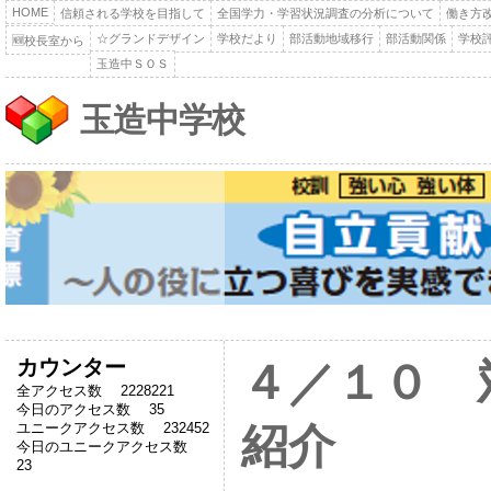
HOME
信頼される学校を目指して
全国学力・学習状況調査の分析について
働き方
☆グランドデザイン
学校だより
部活動地域移行
部活動関係
学校
🆕校長室から
玉造中ＳＯＳ
玉造中学校
カウンター
４／１０ 
全アクセス数 2228221
今日のアクセス数 35
ユニークアクセス数 232452
紹介
今日のユニークアクセス数
23