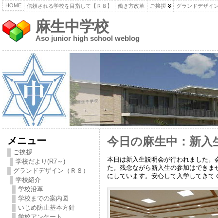
HOME
信頼される学校を目指して【Ｒ８】
働き方改革
ご挨拶
グランドデザイ
麻生中学校
Aso junior high school weblog
メニュー
今日の麻生中：新入生
ご挨拶
本日は新入生説明会が行われました。
学校だより(R7～)
た。残念ながら新入生の参加はできま
グランドデザイン（Ｒ８）
にしています。安心して入学してきて
学校紹介
学校沿革
学校までの案内図
いじめ防止基本方針
学校アンケート