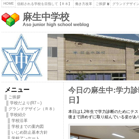
HOME
信頼される学校を目指して【Ｒ８】
働き方改革
ご挨拶
グランドデザイ
麻生中学校
Aso junior high school weblog
メニュー
今日の麻生中:学力診
ご挨拶
日】
学校だより(R7～)
グランドデザイン（Ｒ８）
本日は1,2年生で学力診断のためにテ
学校紹介
後まで諦めずに取り組んでいる姿があ
学校沿革
学校までの案内図
いじめ防止基本方針
学校アンケート