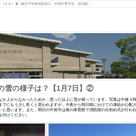
ン（Ｒ８）
麻生中学校相談窓口
年間行事予定
部活動
の雪の様子は？【1月7日】②
なか上がらなかったためか，思った以上に雪が残っています。写真は午後３
までにもう少し乾くと思われますが，今夜から明日朝にかけての凍結が心配
いと思います。また，明日の午前中は南の体育館で消防団の出初め式が行わ
を付けください。