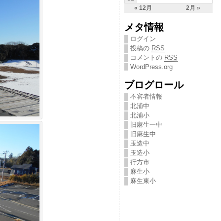
« 12月
2月 »
メタ情報
ログイン
投稿の
RSS
コメントの
RSS
WordPress.org
ブログロール
不審者情報
北浦中
北浦小
旧麻生一中
旧麻生中
玉造中
玉造小
行方市
麻生小
麻生東小