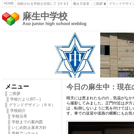
HOME
信頼される学校を目指して【Ｒ８】
働き方改革
ご挨拶
グランドデザイ
麻生中学校
Aso junior high school weblog
メニュー
今日の麻生中：現在
ご挨拶
晴天には恵まれたものの，気温がなか
学校だより(R7～)
ら撮影してみました。正門付近は夕方
グランドデザイン（Ｒ８）
は，転倒しないように気を付けてほし
学校紹介
す。車での送迎や道路の横断にもお気
学校沿革
学校までの案内図
いじめ防止基本方針
学校アンケート