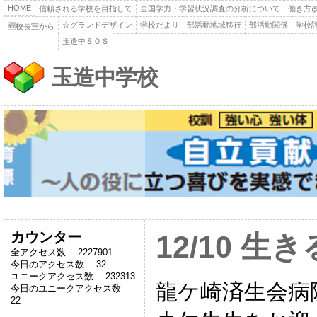
HOME
信頼される学校を目指して
全国学力・学習状況調査の分析について
働き方
☆グランドデザイン
学校だより
部活動地域移行
部活動関係
学校
🆕校長室から
玉造中ＳＯＳ
玉造中学校
カウンター
12/10 
全アクセス数 2227901
今日のアクセス数 32
ユニークアクセス数 232313
龍ケ崎済生会
今日のユニークアクセス数
22