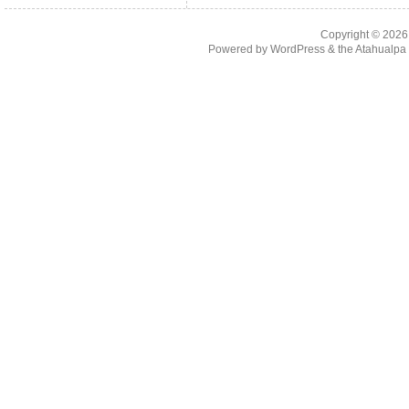
Copyright © 202
Powered by
WordPress
& the
Atahualp