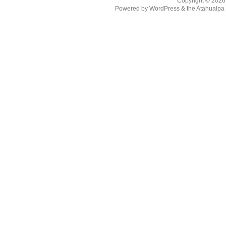
Copyright © 202
Powered by
WordPress
& the
Atahualp