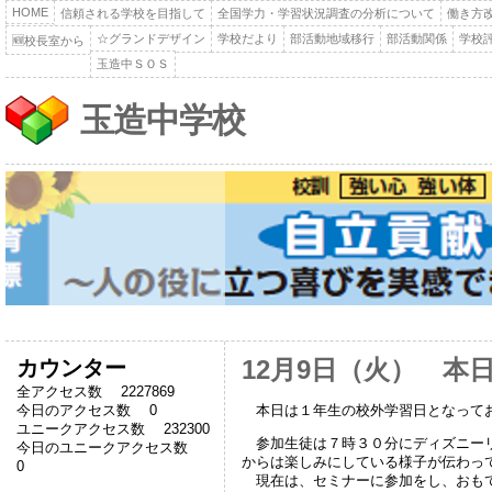
HOME
信頼される学校を目指して
全国学力・学習状況調査の分析について
働き方
☆グランドデザイン
学校だより
部活動地域移行
部活動関係
学校
🆕校長室から
玉造中ＳＯＳ
玉造中学校
カウンター
12月9日（火） 本
全アクセス数 2227869
本日は１年生の校外学習日となって
今日のアクセス数 0
ユニークアクセス数 232300
参加生徒は７時３０分にディズニーリ
今日のユニークアクセス数
からは楽しみにしている様子が伝わっ
0
現在は、セミナーに参加をし、おもて