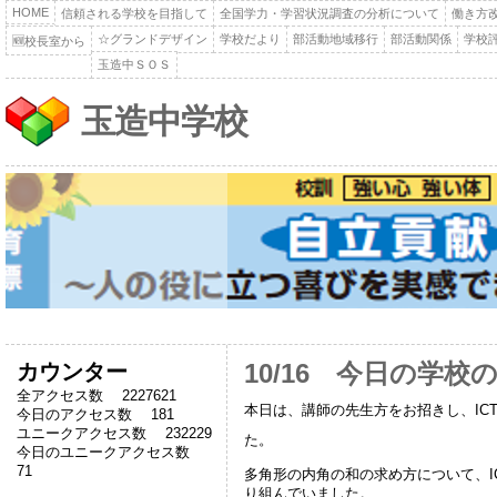
HOME
信頼される学校を目指して
全国学力・学習状況調査の分析について
働き方
☆グランドデザイン
学校だより
部活動地域移行
部活動関係
学校
🆕校長室から
玉造中ＳＯＳ
玉造中学校
カウンター
10/16 今日の学校
全アクセス数 2227621
本日は、講師の先生方をお招きし、IC
今日のアクセス数 181
ユニークアクセス数 232229
た。
今日のユニークアクセス数
71
多角形の内角の和の求め方について、I
り組んでいました。