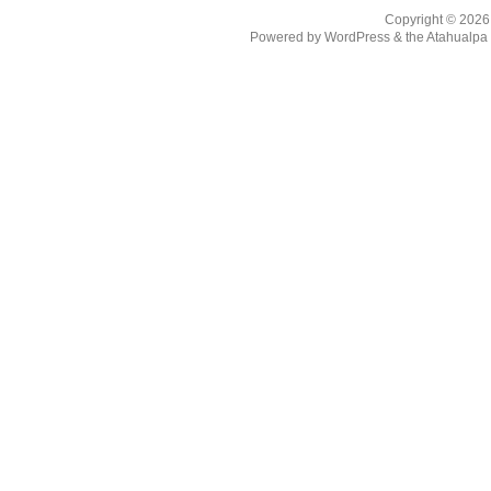
Copyright © 202
Powered by
WordPress
& the
Atahualp