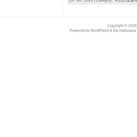
3月 6th, 2025 | Category:
今日の玉造
Copyright © 202
Powered by
WordPress
& the
Atahualp