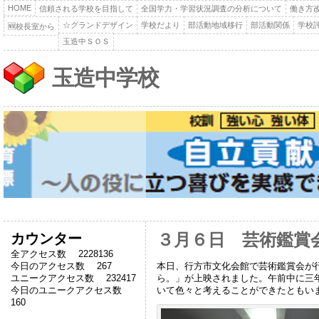
HOME
信頼される学校を目指して
全国学力・学習状況調査の分析について
働き方
☆グランドデザイン
学校だより
部活動地域移行
部活動関係
学校
🆕校長室から
玉造中ＳＯＳ
玉造中学校
カウンター
３月６日 芸術鑑賞
全アクセス数 2228136
本日、行方市文化会館で芸術鑑賞会が
今日のアクセス数 267
ら。」が上映されました。午前中に三
ユニークアクセス数 232417
いて色々と考えることができたともい
今日のユニークアクセス数
160