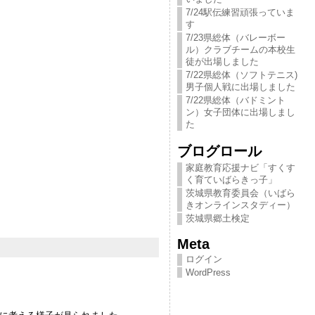
7/24駅伝練習頑張っていま
す
7/23県総体（バレーボー
ル）クラブチームの本校生
徒が出場しました
7/22県総体（ソフトテニス)
男子個人戦に出場しました
7/22県総体（バドミント
ン）女子団体に出場しまし
た
ブログロール
家庭教育応援ナビ「すくす
く育ていばらきっ​子」
茨城県教育委員会（いばら
きオンラインスタディー）
茨城県郷土検定
Meta
ログイン
WordPress