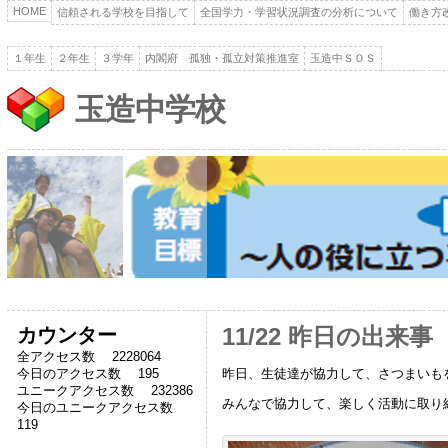
HOME
信頼される学校を目指して
全国学力・学習状況調査の分析について
働き方
１年生
２年生
３学年
内閣府 孤独・孤立対策推進室
玉造中ＳＯＳ
玉造中学校
カウンター
11/22 昨日の出来事
全アクセス数 2228064
昨日、生徒達が協力して、さつまいも
今日のアクセス数 195
ユニークアクセス数 232386
みんなで協力して、楽しく活動に取り
今日のユニークアクセス数
119