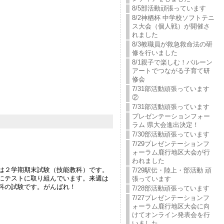
8/5部活動頑張っています
8/2神栖杯 中学校ソフトテニ
ス大会（個人戦）が開催さ
れました
8/3教職員が救急救命法の研
修を行いました
8/1親子で楽しむ！バルーン
アートでつながる子育て研
修会
7/31部活動頑張っています
②
7/31部活動頑張っています
プレゼンテーションフォー
ラム 県大会進出決定！
7/30部活動頑張っています
7/29プレゼンテーションフ
ォーラム鹿行地区大会が行
われました
は２学期期末試験（技能教科）です。
7/29駅伝・陸上・部活動 頑
にテストに取り組んでいます。来週は
張っています
科の試験です。がんばれ！
7/28部活動頑張っています
7/27プレゼンテーションフ
ォーラム鹿行地区大会に向
けてオンライン発表会を行
いました