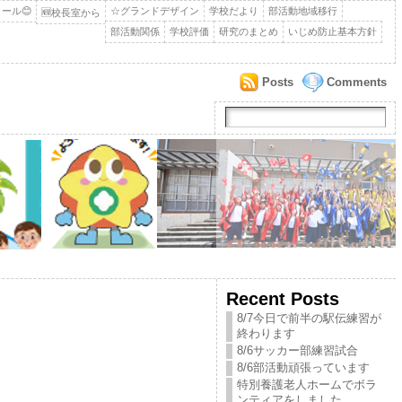
ール😊
☆グランドデザイン
学校だより
部活動地域移行
🆕校長室から
部活動関係
学校評価
研究のまとめ
いじめ防止基本方針
Posts
Comments
Recent Posts
8/7今日で前半の駅伝練習が
終わります
8/6サッカー部練習試合
8/6部活動頑張っています
特別養護老人ホームでボラ
ンティアをしました