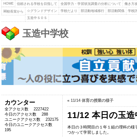
HOME
信頼される学校を目指して
全国学力・学習状況調査の分析について
働き方
☆グランドデザイン
学校だより
部活動地域移行
部活動関係
学校
🆕校長室から
玉造中ＳＯＳ
玉造中学校
«
11/14 体育の授業の様子
カウンター
全アクセス数 2227422
11/12 本日の玉
今日のアクセス数 288
ユニークアクセス数 232175
今日のユニークアクセス数
本日の３時間目の１年１組の理科の様
195
つかって学習しました。