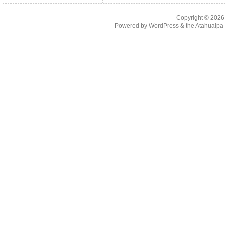
Copyright © 202
Powered by
WordPress
& the
Atahualp