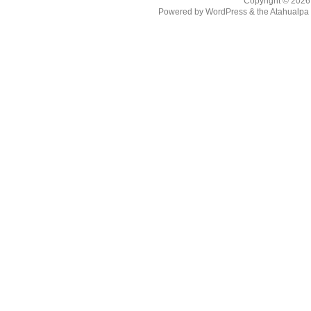
Copyright © 202
Powered by
WordPress
& the
Atahualp