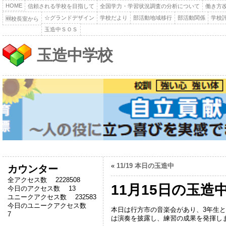
HOME
信頼される学校を目指して
全国学力・学習状況調査の分析について
働き方
☆グランドデザイン
学校だより
部活動地域移行
部活動関係
学校
🆕校長室から
玉造中ＳＯＳ
玉造中学校
«
11/19 本日の玉造中
カウンター
全アクセス数 2228508
11月15日の玉造
今日のアクセス数 13
ユニークアクセス数 232583
今日のユニークアクセス数
本日は行方市の音楽会があり、3年生
7
は演奏を披露し、練習の成果を発揮し