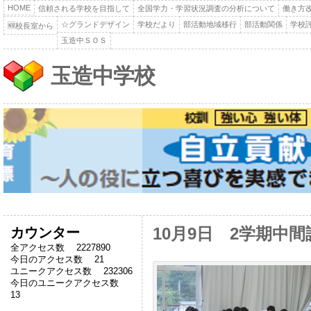
HOME
信頼される学校を目指して
全国学力・学習状況調査の分析について
働き方
☆グランドデザイン
学校だより
部活動地域移行
部活動関係
学校
🆕校長室から
玉造中ＳＯＳ
玉造中学校
カウンター
10月9日 2学期中間
全アクセス数 2227890
今日のアクセス数 21
ユニークアクセス数 232306
今日のユニークアクセス数
13