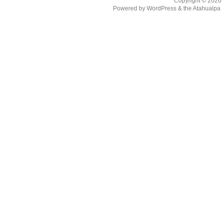
Copyright © 202
Powered by
WordPress
& the
Atahualp