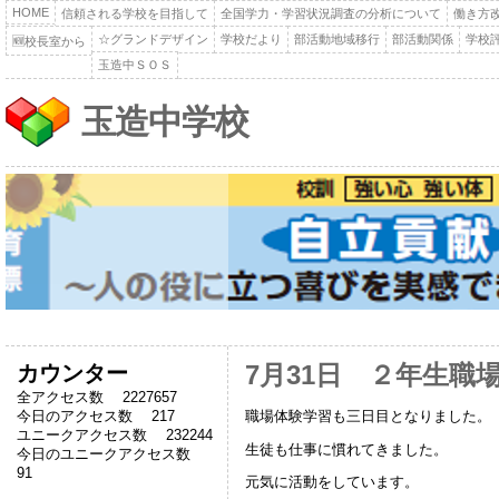
HOME
信頼される学校を目指して
全国学力・学習状況調査の分析について
働き方
☆グランドデザイン
学校だより
部活動地域移行
部活動関係
学校
🆕校長室から
玉造中ＳＯＳ
玉造中学校
カウンター
7月31日 ２年生職
全アクセス数 2227657
職場体験学習も三日目となりました。
今日のアクセス数 217
ユニークアクセス数 232244
生徒も仕事に慣れてきました。
今日のユニークアクセス数
91
元気に活動をしています。