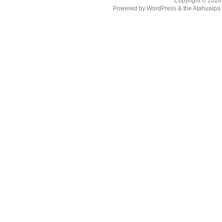
Copyright © 202
Powered by
WordPress
& the
Atahualp