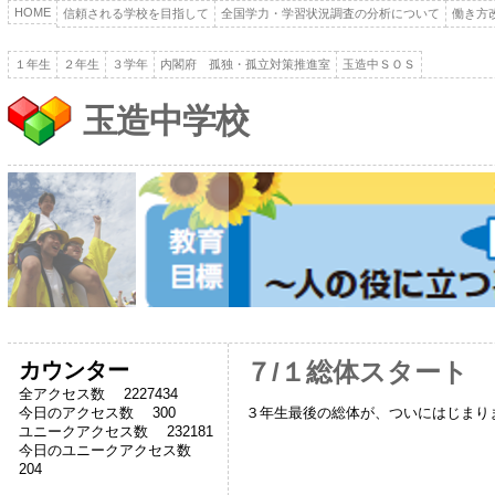
HOME
信頼される学校を目指して
全国学力・学習状況調査の分析について
働き方
１年生
２年生
３学年
内閣府 孤独・孤立対策推進室
玉造中ＳＯＳ
玉造中学校
カウンター
７/１総体スタート
全アクセス数 2227434
３年生最後の総体が、ついにはじまり
今日のアクセス数 300
ユニークアクセス数 232181
今日のユニークアクセス数
204