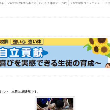
改革
玉造中学校年間行事予定
わくわく体験デー(^O^)
玉造中学校コミュニティー・スク
ました。本日は卓球部です。