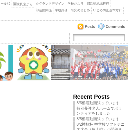
ール😊
☆グランドデザイン
学校だより
部活動地域移行
🆕校長室から
部活動関係
学校評価
研究のまとめ
いじめ防止基本方針
Posts
Comments
Recent Posts
8/6部活動頑張っています
特別養護老人ホームでボラ
ンティアをしました
8/5部活動頑張っています
8/2神栖杯 中学校ソフトテニ
ス大会（個人戦）が開催さ