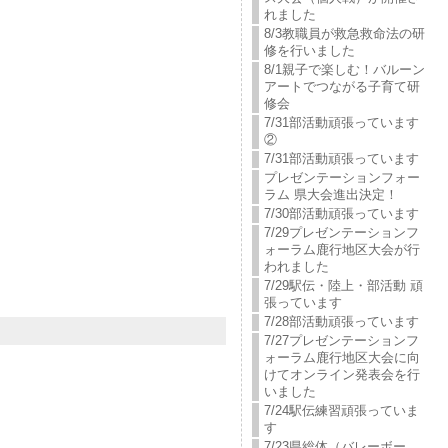
れました
8/3教職員が救急救命法の研
修を行いました
8/1親子で楽しむ！バルーン
アートでつながる子育て研
修会
7/31部活動頑張っています
②
7/31部活動頑張っています
プレゼンテーションフォー
ラム 県大会進出決定！
7/30部活動頑張っています
7/29プレゼンテーションフ
ォーラム鹿行地区大会が行
われました
7/29駅伝・陸上・部活動 頑
張っています
7/28部活動頑張っています
7/27プレゼンテーションフ
ォーラム鹿行地区大会に向
けてオンライン発表会を行
いました
7/24駅伝練習頑張っていま
す
7/23県総体（バレーボー