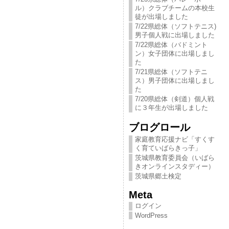
ル）クラブチームの本校生
徒が出場しました
7/22県総体（ソフトテニス)
男子個人戦に出場しました
7/22県総体（バドミント
ン）女子団体に出場しまし
た
7/21県総体（ソフトテニ
ス）男子団体に出場しまし
た
7/20県総体（剣道）個人戦
に３年生が出場しました
ブログロール
家庭教育応援ナビ「すくす
く育ていばらきっ​子」
茨城県教育委員会（いばら
きオンラインスタディー）
茨城県郷土検定
Meta
ログイン
WordPress