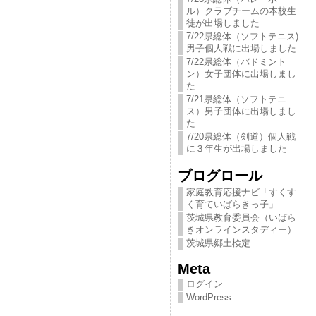
ル）クラブチームの本校生
徒が出場しました
7/22県総体（ソフトテニス)
男子個人戦に出場しました
7/22県総体（バドミント
ン）女子団体に出場しまし
た
7/21県総体（ソフトテニ
ス）男子団体に出場しまし
た
7/20県総体（剣道）個人戦
に３年生が出場しました
ブログロール
家庭教育応援ナビ「すくす
く育ていばらきっ​子」
茨城県教育委員会（いばら
きオンラインスタディー）
茨城県郷土検定
Meta
ログイン
WordPress