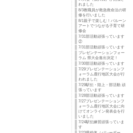
れました
8/3教職員が救急救命法の研
修を行いました
8/1親子で楽しむ！バルーン
アートでつながる子育て研
修会
7/31部活動頑張っています
②
7/31部活動頑張っています
プレゼンテーションフォー
ラム 県大会進出決定！
7/30部活動頑張っています
7/29プレゼンテーションフ
ォーラム鹿行地区大会が行
われました
7/29駅伝・陸上・部活動 頑
張っています
7/28部活動頑張っています
7/27プレゼンテーションフ
ォーラム鹿行地区大会に向
けてオンライン発表会を行
いました
7/24駅伝練習頑張っていま
す
7/23県総体（バレーボー