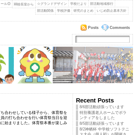
ール😊
☆グランドデザイン
学校だより
部活動地域移行
🆕校長室から
部活動関係
学校評価
研究のまとめ
いじめ防止基本方針
Posts
Comments
Recent Posts
8/6部活動頑張っています
打ち合わせしている様子から、体育祭を
特別養護老人ホームでボラ
役員の打ち合わせを行い体育祭当日を迎
ンティアをしました
的に始まりました。体育祭本番が楽しみ
8/5部活動頑張っています
8/2神栖杯 中学校ソフトテニ
ス大会（個人戦）が開催さ