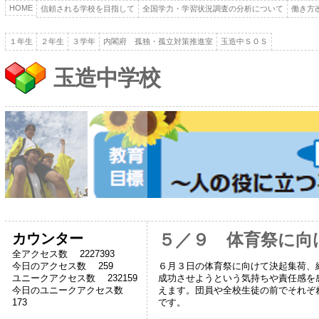
HOME
信頼される学校を目指して
全国学力・学習状況調査の分析について
働き方
１年生
２年生
３学年
内閣府 孤独・孤立対策推進室
玉造中ＳＯＳ
玉造中学校
カウンター
５／９ 体育祭に向
全アクセス数 2227393
６月３日の体育祭に向けて決起集荷、
今日のアクセス数 259
成功させようという気持ちや責任感を
ユニークアクセス数 232159
えます。団員や全校生徒の前でそれぞ
今日のユニークアクセス数
です。
173