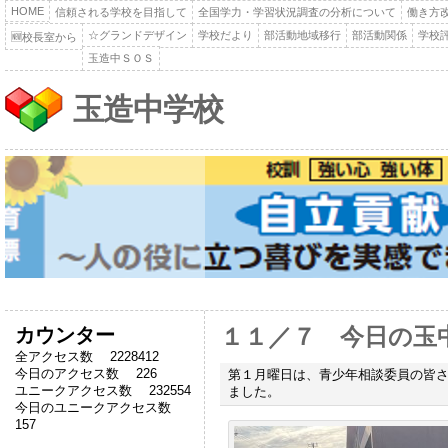
HOME
信頼される学校を目指して
全国学力・学習状況調査の分析について
働き方
☆グランドデザイン
学校だより
部活動地域移行
部活動関係
学校
🆕校長室から
玉造中ＳＯＳ
玉造中学校
カウンター
１１／７ 今日の玉
全アクセス数 2228412
今日のアクセス数 226
第１月曜日は、青少年相談委員の皆
ユニークアクセス数 232554
ました。
今日のユニークアクセス数
157