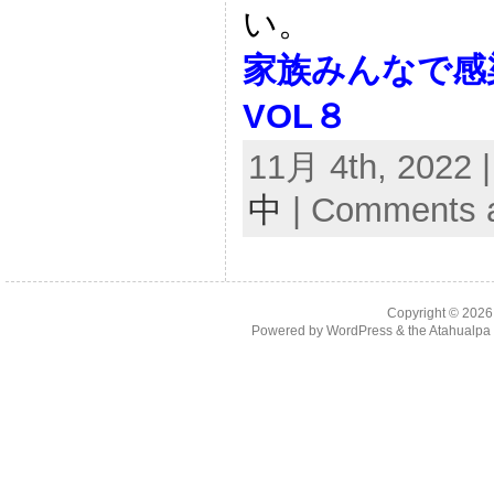
い。
家族みんなで
VOL８
11月 4th, 2022 
中
|
Comments a
Copyright © 202
Powered by
WordPress
& the
Atahualp