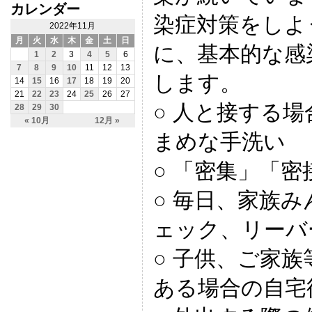
カレンダー
染症対策をしよ
2022年11月
月
火
水
木
金
土
日
に、基本的な感
1
2
3
4
5
6
7
8
9
10
11
12
13
します。
14
15
16
17
18
19
20
21
22
23
24
25
26
27
○ 人と接する
28
29
30
« 10月
12月 »
まめな手洗い
○ 「密集」「
○ 毎日、家族
ェック、リーバ
○ 子供、ご家
ある場合の自宅