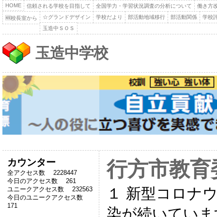
HOME
信頼される学校を目指して
全国学力・学習状況調査の分析について
働き方
☆グランドデザイン
学校だより
部活動地域移行
部活動関係
学校
🆕校長室から
玉造中ＳＯＳ
玉造中学校
カウンター
行方市教育
全アクセス数 2228447
今日のアクセス数 261
１ 新型コロナ
ユニークアクセス数 232563
今日のユニークアクセス数
171
染が続いていま