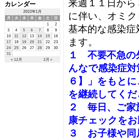
来週１１日から
カレンダー
2022年1月
に伴い、オミク
月
火
水
木
金
土
日
1
2
基本的な感染症
3
4
5
6
7
8
9
10
11
12
13
14
15
16
ます。
17
18
19
20
21
22
23
24
25
26
27
28
29
30
１ 不要不急の
31
« 12月
2月 »
んなで感染症対
６】」をもとに
を継続してくだ
２ 毎日、ご家
康チェックをお
３ お子様や同