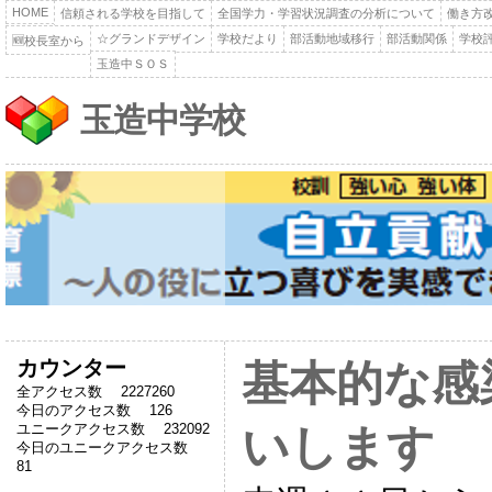
HOME
信頼される学校を目指して
全国学力・学習状況調査の分析について
働き方
☆グランドデザイン
学校だより
部活動地域移行
部活動関係
学校
🆕校長室から
玉造中ＳＯＳ
玉造中学校
カウンター
基本的な感
全アクセス数 2227260
今日のアクセス数 126
ユニークアクセス数 232092
いします
今日のユニークアクセス数
81