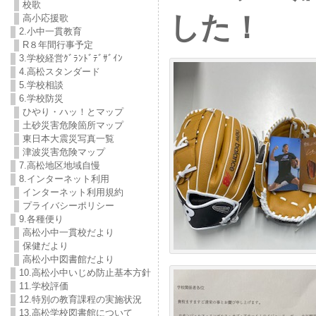
校歌
した！
高小応援歌
2.小中一貫教育
R８年間行事予定
3.学校経営ｸﾞﾗﾝﾄﾞﾃﾞｻﾞｲﾝ
4.高松スタンダード
5.学校相談
6.学校防災
ひやり・ハッ！とマップ
土砂災害危険箇所マップ
東日本大震災写真一覧
津波災害危険マップ
7.高松地区地域自慢
8.インターネット利用
インターネット利用規約
プライバシーポリシー
9.各種便り
高松小中一貫校だより
保健だより
高松小中図書館だより
10.高松小中いじめ防止基本方針
11.学校評価
12.特別の教育課程の実施状況
13.高松学校図書館について