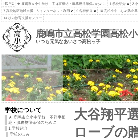
HOME
★ 鹿嶋市立小中学校 不祥事根絶・服務規律確保のために
1.学校紹介
2.
7.高松地区地域自慢
8.インターネット利用
9.各種便り
10.高松小中いじめ防止
14 校内教育支援センター
鹿嶋市立高松学園高松小
いつも元気なあいさつ高松っ子
学校について
大谷翔平
★ 鹿嶋市立小中学校 不祥事根
絶・服務規律確保のために
ローブの
1.学校紹介
学校の歩み