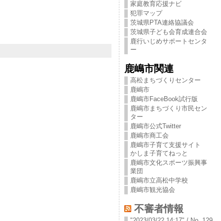
家庭教育応援ナビ
犯罪マップ
茨城県PTA連絡協議会
茨城県子ども会育成連合会
鹿行いじめサポートセンタ
ー
鹿嶋市関連
高松まちづくりセンター
鹿嶋市
鹿嶋市FaceBook試行版
鹿嶋市まちづくり市民セン
ター
鹿嶋市公式Twitter
鹿嶋市商工会
鹿嶋市子育て支援サイト
かしま子育てねっと
鹿嶋市文化スポーツ振興事
業団
鹿嶋市立高松中学校
鹿嶋市観光協会
不審者情報
"2023/03/22 14:17" / No. 129