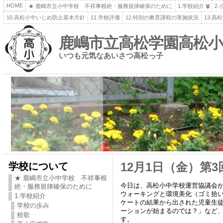
HOME
★ 鹿嶋市立小中学校 不祥事根絶・服務規律確保のために
1.学校紹介
2
10.高松小中いじめ防止基本方針
11.学校評価
12.特別の教育課程の実施状況
13.
鹿嶋市立高松学園高松小
いつも元気なあいさつ高松っ子
学校について
12月1日（金）第
★ 鹿嶋市立小中学校 不祥事根
今日は、高松小中学校運営協議会が
絶・服務規律確保のために
ウォーキングと環境美化（ゴミ拾
1.学校紹介
ケートの結果から出された児童生
学校の歩み
ーションが始まるのでは？」など
校歌
す。