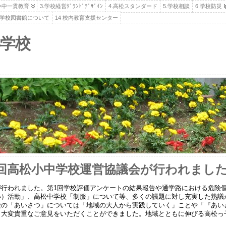
.小中一貫教育
3.学校経営ｸﾞﾗﾝﾄﾞﾃﾞｻﾞｲﾝ
4.高松スタンダード
5.学校相談
6.学校防災
高松学校図書館について
14 校内教育支援センター
学校
3回高松小中学校運営協議会が行われまし
行われました。第1回学校評価アンケートの結果報告や通学路における危険個所
い）活動」、高松中学校「制服」について等、多くの議題に対し充実した熟議
徒の「あいさつ」については「地域の大人から実践していく」ことや「『あい
、大変貴重なご意見をいただくことができました。地域とともに伸びる高松っ