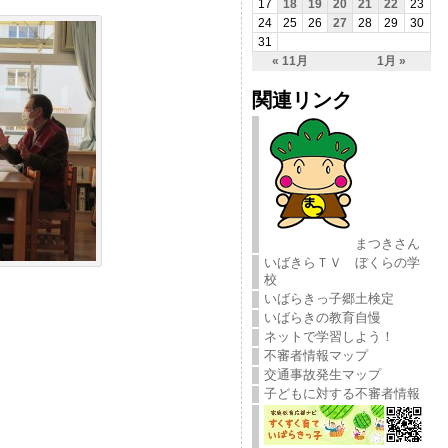
17
18
19
20
21
22
23
24
25
26
27
28
29
30
31
« 11月
1月 »
関連リンク
まつきさん
いばきらＴＶ ぼくらの学
校
いばらきっ子郷土検定
いばらきの教育自慢
ネットで学習しよう！
不審者情報マップ
交通事故発生マップ
子どもに対する不審者情報