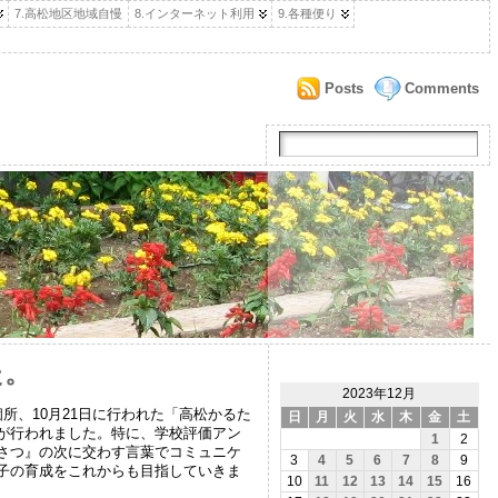
7.高松地区地域自慢
8.インターネット利用
9.各種便り
Posts
Comments
た。
2023年12月
、10月21日に行われた「高松かるた
日
月
火
水
木
金
土
が行われました。特に、学校評価アン
1
2
さつ』の次に交わす言葉でコミュニケ
3
4
5
6
7
8
9
子の育成をこれからも目指していきま
10
11
12
13
14
15
16