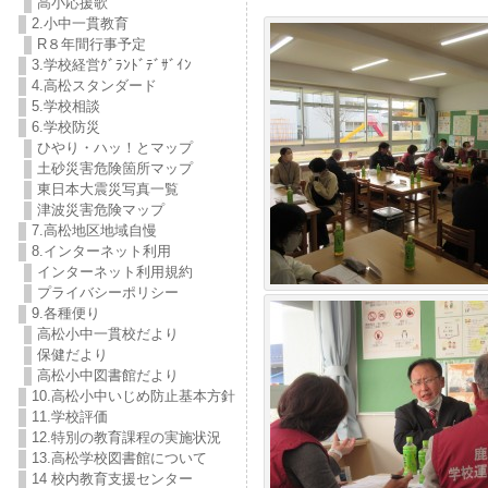
高小応援歌
2.小中一貫教育
R８年間行事予定
3.学校経営ｸﾞﾗﾝﾄﾞﾃﾞｻﾞｲﾝ
4.高松スタンダード
5.学校相談
6.学校防災
ひやり・ハッ！とマップ
土砂災害危険箇所マップ
東日本大震災写真一覧
津波災害危険マップ
7.高松地区地域自慢
8.インターネット利用
インターネット利用規約
プライバシーポリシー
9.各種便り
高松小中一貫校だより
保健だより
高松小中図書館だより
10.高松小中いじめ防止基本方針
11.学校評価
12.特別の教育課程の実施状況
13.高松学校図書館について
14 校内教育支援センター