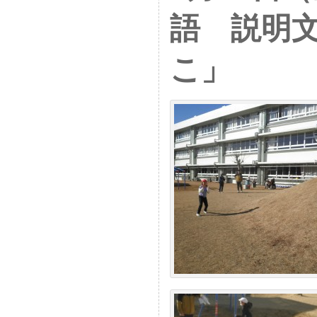
語 説明
こ」