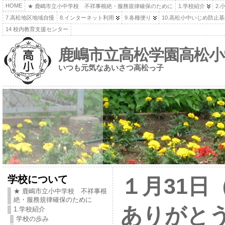
HOME
★ 鹿嶋市立小中学校 不祥事根絶・服務規律確保のために
1.学校紹介
2.
7.高松地区地域自慢
8.インターネット利用
9.各種便り
10.高松小中いじめ防止
14 校内教育支援センター
鹿嶋市立高松学園高松小
いつも元気なあいさつ高松っ子
学校について
１月31日
★ 鹿嶋市立小中学校 不祥事根
絶・服務規律確保のために
ありがと
1.学校紹介
学校の歩み