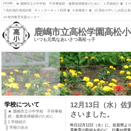
HOME
★ 鹿嶋市立小中学校 不祥事根絶・服務規律確保のために
1.学校紹介
2.
7.高松地区地域自慢
8.インターネット利用
9.各種便り
10.高松小中いじめ防止
14 校内教育支援センター
鹿嶋市立高松学園高松小
いつも元気なあいさつ高松っ子
学校について
12月13日（水）
★ 鹿嶋市立小中学校 不祥事根
さいました。
絶・服務規律確保のために
1.学校紹介
昨日12月12日（火）に、佐賀県
学校の歩み
貫教育の取組を中心に、行事や授業