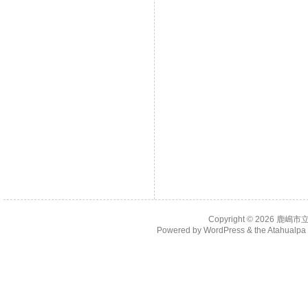
Copyright © 2026
鹿嶋市
Powered by
WordPress
& the
Atahualp