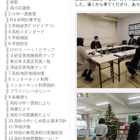
校歌
した。遠くから来てくださり、あり
高小応援歌
2.小中一貫教育
R８年間行事予定
3.学校経営ｸﾞﾗﾝﾄﾞﾃﾞｻﾞｲﾝ
4.高松スタンダード
5.学校相談
6.学校防災
ひやり・ハッ！とマップ
土砂災害危険箇所マップ
東日本大震災写真一覧
津波災害危険マップ
7.高松地区地域自慢
8.インターネット利用
インターネット利用規約
プライバシーポリシー
9.各種便り
高松小中一貫校だより
保健だより
高松小中図書館だより
10.高松小中いじめ防止基本方針
11.学校評価
12.特別の教育課程の実施状況
13.高松学校図書館について