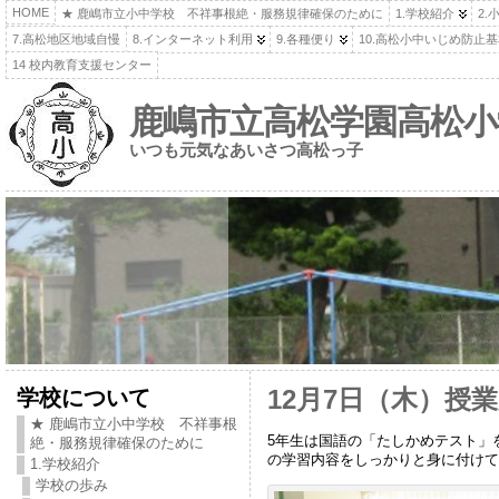
HOME
★ 鹿嶋市立小中学校 不祥事根絶・服務規律確保のために
1.学校紹介
2.
7.高松地区地域自慢
8.インターネット利用
9.各種便り
10.高松小中いじめ防止
14 校内教育支援センター
鹿嶋市立高松学園高松小
いつも元気なあいさつ高松っ子
学校について
12月7日（木）授
★ 鹿嶋市立小中学校 不祥事根
5年生は国語の「たしかめテスト」
絶・服務規律確保のために
の学習内容をしっかりと身に付けて
1.学校紹介
学校の歩み