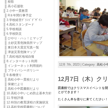
校歌
高小応援歌
2.小中一貫教育
R８年間行事予定
3.学校経営ｸﾞﾗﾝﾄﾞﾃﾞｻﾞｲﾝ
4.高松スタンダード
5.学校相談
6.学校防災
ひやり・ハッ！とマップ
土砂災害危険箇所マップ
東日本大震災写真一覧
津波災害危険マップ
7.高松地区地域自慢
8.インターネット利用
12月 7th, 2023 | Category:
高松小
インターネット利用規約
プライバシーポリシー
9.各種便り
12月7日（木）ク
高松小中一貫校だより
保健だより
図書館ではクリスマスイベントを開
高松小中図書館だより
とができます！
10.高松小中いじめ防止基本方針
11.学校評価
たくさん本を借りに来てください！
12.特別の教育課程の実施状況
13.高松学校図書館について