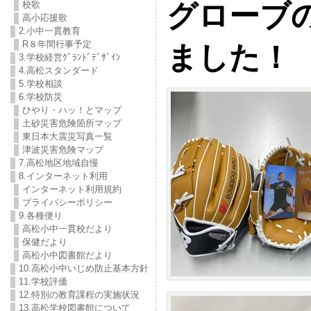
グローブ
校歌
高小応援歌
2.小中一貫教育
R８年間行事予定
ました！
3.学校経営ｸﾞﾗﾝﾄﾞﾃﾞｻﾞｲﾝ
4.高松スタンダード
5.学校相談
6.学校防災
ひやり・ハッ！とマップ
土砂災害危険箇所マップ
東日本大震災写真一覧
津波災害危険マップ
7.高松地区地域自慢
8.インターネット利用
インターネット利用規約
プライバシーポリシー
9.各種便り
高松小中一貫校だより
保健だより
高松小中図書館だより
10.高松小中いじめ防止基本方針
11.学校評価
12.特別の教育課程の実施状況
13.高松学校図書館について