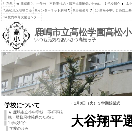
HOME
★ 鹿嶋市立小中学校 不祥事根絶・服務規律確保のために
1.学校紹介
2.
7.高松地区地域自慢
8.インターネット利用
9.各種便り
10.高松小中いじめ防止
14 校内教育支援センター
鹿嶋市立高松学園高松小
いつも元気なあいさつ高松っ子
«
1月9日（火）３学期始業式
学校について
★ 鹿嶋市立小中学校 不祥事根
大谷翔平
絶・服務規律確保のために
1.学校紹介
学校の歩み