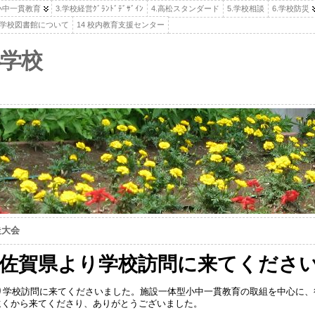
.小中一貫教育
3.学校経営ｸﾞﾗﾝﾄﾞﾃﾞｻﾞｲﾝ
4.高松スタンダード
5.学校相談
6.学校防災
高松学校図書館について
14 校内教育支援センター
学校
走大会
水）佐賀県より学校訪問に来てくださ
より学校訪問に来てくださいました。施設一体型小中一貫教育の取組を中心に
遠くから来てくださり、ありがとうございました。