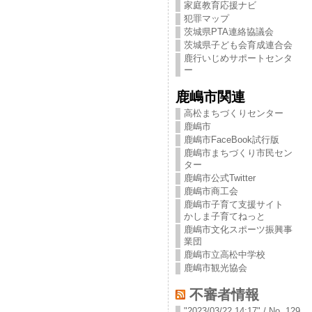
家庭教育応援ナビ
犯罪マップ
茨城県PTA連絡協議会
茨城県子ども会育成連合会
鹿行いじめサポートセンタ
ー
鹿嶋市関連
高松まちづくりセンター
鹿嶋市
鹿嶋市FaceBook試行版
鹿嶋市まちづくり市民セン
ター
鹿嶋市公式Twitter
鹿嶋市商工会
鹿嶋市子育て支援サイト
かしま子育てねっと
鹿嶋市文化スポーツ振興事
業団
鹿嶋市立高松中学校
鹿嶋市観光協会
不審者情報
"2023/03/22 14:17" / No. 129