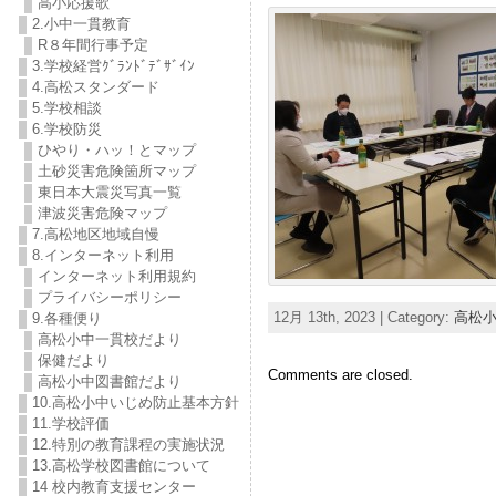
高小応援歌
2.小中一貫教育
R８年間行事予定
3.学校経営ｸﾞﾗﾝﾄﾞﾃﾞｻﾞｲﾝ
4.高松スタンダード
5.学校相談
6.学校防災
ひやり・ハッ！とマップ
土砂災害危険箇所マップ
東日本大震災写真一覧
津波災害危険マップ
7.高松地区地域自慢
8.インターネット利用
インターネット利用規約
プライバシーポリシー
12月 13th, 2023 | Category:
高松
9.各種便り
高松小中一貫校だより
保健だより
Comments are closed.
高松小中図書館だより
10.高松小中いじめ防止基本方針
11.学校評価
12.特別の教育課程の実施状況
13.高松学校図書館について
14 校内教育支援センター