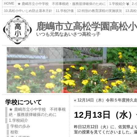
HOME
★ 鹿嶋市立小中学校 不祥事根絶・服務規律確保のために
1.学校紹介
2
10.高松小中いじめ防止基本方針
11.学校評価
12.特別の教育課程の実施状況
13.
鹿嶋市立高松学園高松小
いつも元気なあいさつ高松っ子
«
12月14日（木）令和５年度持久
学校について
★ 鹿嶋市立小中学校 不祥事根
12月13日（
絶・服務規律確保のために
1.学校紹介
学校の歩み
昨日12月12日（火）に、佐賀県
室の授業を見てくださいました。
校歌