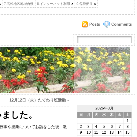
7.高松地区地域自慢
8.インターネット利用
9.各種便り
Posts
Comments
12月12日（火）たてわり班活動
»
2026年8月
いました。
日
月
火
水
木
金
土
1
、行事や授業についてお話をした後、教
2
3
4
5
6
7
8
9
10
11
12
13
14
15