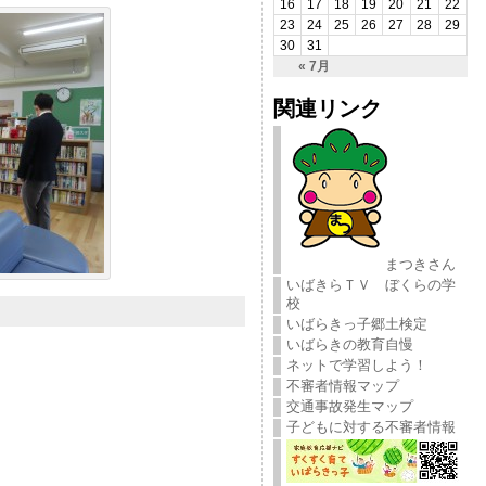
16
17
18
19
20
21
22
23
24
25
26
27
28
29
30
31
« 7月
関連リンク
まつきさん
いばきらＴＶ ぼくらの学
校
いばらきっ子郷土検定
いばらきの教育自慢
ネットで学習しよう！
不審者情報マップ
交通事故発生マップ
子どもに対する不審者情報