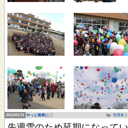
2012/01/31
やっと発表に
by:
管理者
|
先週雪のため延期になって