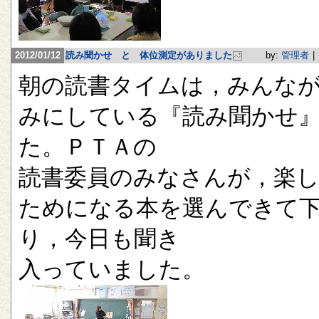
2012/01/12
読み聞かせ と 体位測定がありました
by:
管理者
|
朝の読書タイムは，みんな
みにしている『読み聞かせ
た。ＰＴＡの
読書委員のみなさんが，楽
ためになる本を選んできて
り，今日も聞き
入っていました。