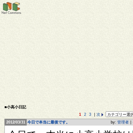
■小高小日記
1
2
3
|
次
2012/03/31
今日で本当に最後です。
by:
管理者
|