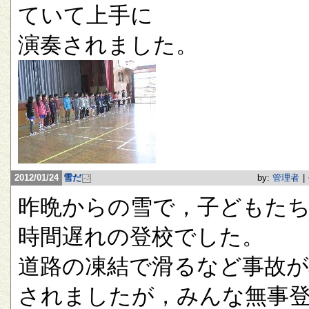
ていて上手に
演奏されました。
2012/01/24
雪だ
by:
管理者
|
昨晩からの雪で，子どもたち
時間遅れの登校でした。
道路の凍結で滑るなど事故が
されましたが，みんな無事