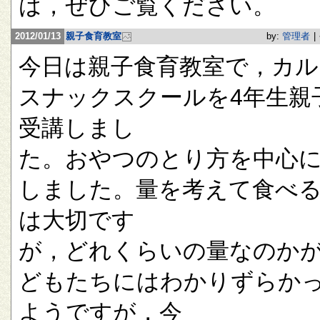
は，ぜひご覧ください。
2012/01/13
親子食育教室
by:
管理者
|
今日は親子食育教室で，カル
スナックスクールを4年生親
受講しまし
た。おやつのとり方を中心
しました。量を考えて食べ
は大切です
が，どれくらいの量なのか
どもたちにはわかりずらか
ようですが，今