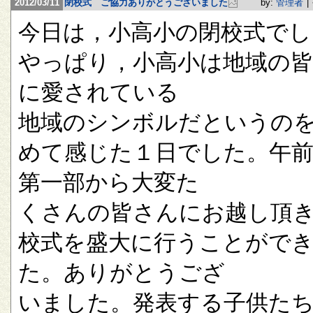
2012/03/11
閉校式 ご協力ありがとうございました
by:
管理者
|
今日は，小高小の閉校式でし
やっぱり，小高小は地域の
に愛されている
地域のシンボルだというの
めて感じた１日でした。午
第一部から大変た
くさんの皆さんにお越し頂
校式を盛大に行うことがで
た。ありがとうござ
いました。発表する子供た