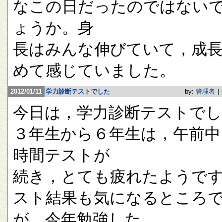
なこの日だったのではない
ょうか。身
長はみんな伸びていて，成
めて感じていました。
2012/01/11
学力診断テストでした
by:
管理者
|
今日は，学力診断テストで
３年生から６年生は，午前中
時間テストが
続き，とても疲れたようで
スト結果も気になるところ
が，今年勉強した