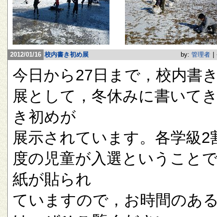
2012/01/16
校内書き初め展
by:
管理者
|
今日から27日まで，校内書
展として，冬休みに書いて
き初めが
展示されています。各学級2
度の児童が入選ということ
紙が貼られ
ていますので，お時間のあ