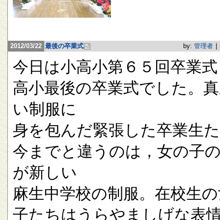
2012/03/22
最後の卒業式
by:
管理者
|
今日は小高小第６５回卒業式
高小最後の卒業式でした。真
い制服に
身を包んだ緊張した卒業生
今までと違うのは，女の子
が新しい
麻生中学校の制服。在校生の
子たちはうらやましげな表