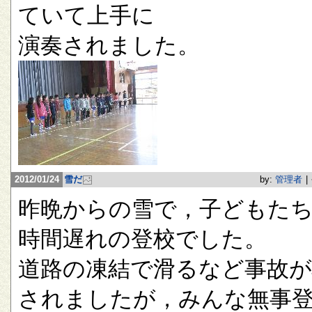
ていて上手に
演奏されました。
2012/01/24
雪だ
by:
管理者
|
昨晩からの雪で，子どもたち
時間遅れの登校でした。
道路の凍結で滑るなど事故が
されましたが，みんな無事