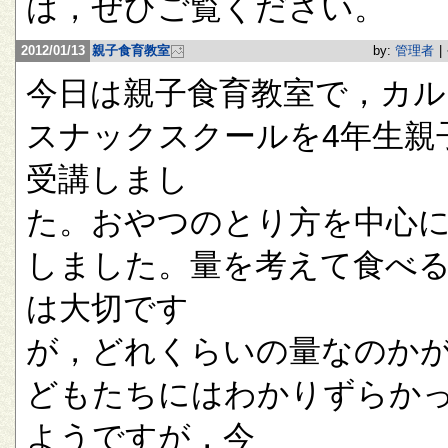
は，ぜひご覧ください。
2012/01/13
親子食育教室
by:
管理者
|
今日は親子食育教室で，カル
スナックスクールを4年生親
受講しまし
た。おやつのとり方を中心
しました。量を考えて食べ
は大切です
が，どれくらいの量なのか
どもたちにはわかりずらか
ようですが，今