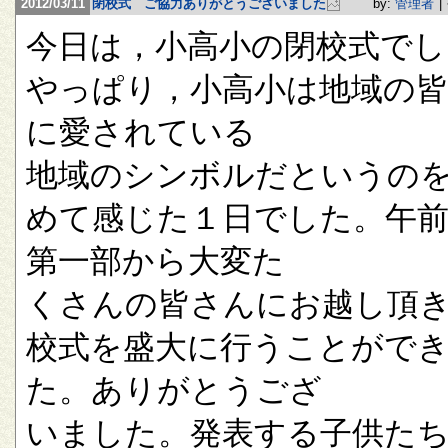
2012/03/11
閉校式 ご協力ありがとうございました
by:
管理者
|
今日は，小高小の閉校式でし
やっぱり，小高小は地域の
に愛されている
地域のシンボルだというの
めて感じた１日でした。午
第一部から大変た
くさんの皆さんにお越し頂
校式を盛大に行うことがで
た。ありがとうござ
いました。発表する子供た