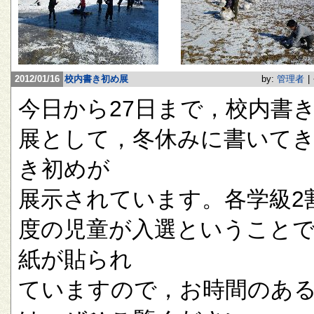
2012/01/16
校内書き初め展
by:
管理者
|
今日から27日まで，校内書
展として，冬休みに書いて
き初めが
展示されています。各学級2
度の児童が入選ということ
紙が貼られ
ていますので，お時間のあ