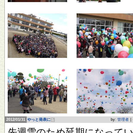
2012/01/31
やっと発表に
by:
管理者
|
先週雪のため延期になって