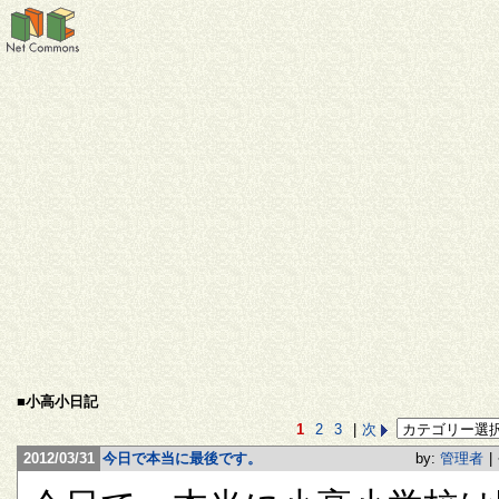
■小高小日記
1
2
3
|
次
2012/03/31
今日で本当に最後です。
by:
管理者
|