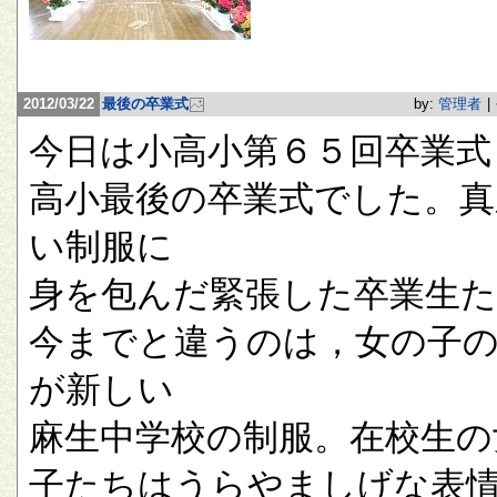
2012/03/22
最後の卒業式
by:
管理者
|
今日は小高小第６５回卒業式
高小最後の卒業式でした。真
い制服に
身を包んだ緊張した卒業生
今までと違うのは，女の子
が新しい
麻生中学校の制服。在校生の
子たちはうらやましげな表