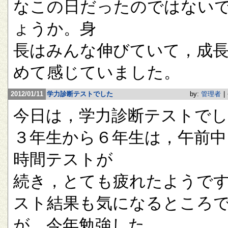
なこの日だったのではない
ょうか。身
長はみんな伸びていて，成
めて感じていました。
2012/01/11
学力診断テストでした
by:
管理者
|
今日は，学力診断テストで
３年生から６年生は，午前中
時間テストが
続き，とても疲れたようで
スト結果も気になるところ
が，今年勉強した