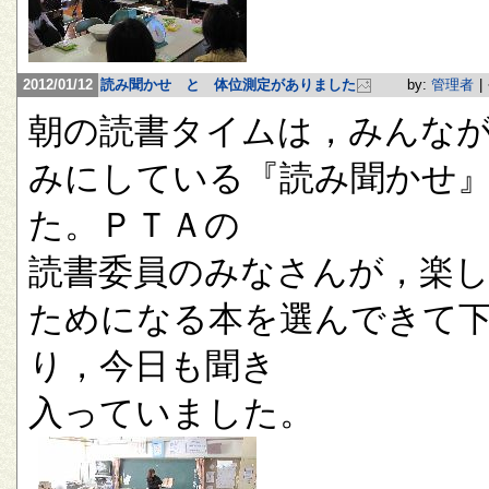
2012/01/12
読み聞かせ と 体位測定がありました
by:
管理者
|
朝の読書タイムは，みんな
みにしている『読み聞かせ
た。ＰＴＡの
読書委員のみなさんが，楽
ためになる本を選んできて
り，今日も聞き
入っていました。