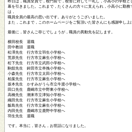
昨日は，職員全員で，校門前で，校舎に対して一礼し，小高小の学校と
幕を引きました。これまで，たくさんの方々に支えられ，小高小に勤務
は，
職員全員の最高の思い出です。ありがとうございました。
また，これまで，このホームページをご覧頂いた皆さんにも感謝申し上
最後に，皆さんご存じでしょうが，職員の異動先を記します。
横田校長 退職
田中教頭 退職
松澤先生 行方市立羽生小学校へ
荒原先生 行方市立麻生小学校へ
松下先生 行方市立武田小学校へ
駒舘先生 鉾田市立串挽小学校へ
小森先生 行方市立太田小学校へ
柏葉先生 行方市立麻生小学校へ
坂本先生 かすみがうら市立牛渡小学校へ
田口先生 鹿嶋市立中野東小学校へ
高橋先生 潮来市立津知小学校へ
織田先生 行方市立麻生小学校へ
飯島先生 行方市立麻生小学校へ
内田先生 鹿嶋市立鹿野中学校へ
羽生先生 退職
です。本当に，皆さん，お世話になりました。