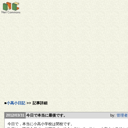
■
小高小日記
>>
記事詳細
2012/03/31
今日で本当に最後です。
by:
管理者
今日で，本当に小高小学校は閉校です。