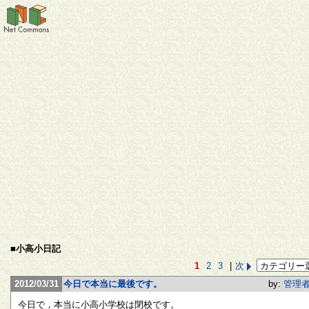
■小高小日記
1
2
3
|
次
2012/03/31
今日で本当に最後です。
by:
管理
今日で，本当に小高小学校は閉校です。