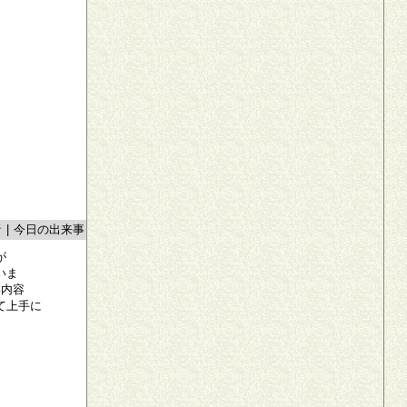
者
|
今日の出来事
が
いま
い内容
て上手に