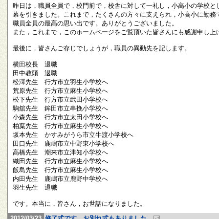
昨日は，職員全員で，校門前で，校舎に対して一礼し，小高小の学校と
幕を引きました。これまで，たくさんの方々に支えられ，小高小に勤務
職員全員の最高の思い出です。ありがとうございました。
また，これまで，このホームページをご覧頂いた皆さんにも感謝申し上
最後に，皆さんご存じでしょうが，職員の異動先を記します。
横田校長 退職
田中教頭 退職
松澤先生 行方市立羽生小学校へ
荒原先生 行方市立麻生小学校へ
松下先生 行方市立武田小学校へ
駒舘先生 鉾田市立串挽小学校へ
小森先生 行方市立太田小学校へ
柏葉先生 行方市立麻生小学校へ
坂本先生 かすみがうら市立牛渡小学校へ
田口先生 鹿嶋市立中野東小学校へ
高橋先生 潮来市立津知小学校へ
織田先生 行方市立麻生小学校へ
飯島先生 行方市立麻生小学校へ
内田先生 鹿嶋市立鹿野中学校へ
羽生先生 退職
です。本当に，皆さん，お世話になりました。
2012/03/23
修了式です。お別れ式もありました。