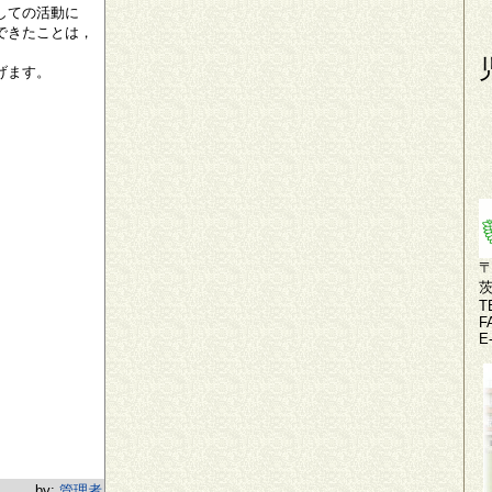
しての活動に
できたことは，
げます。
〒
T
F
E
by:
管理者