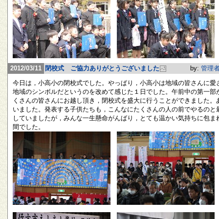
2012/03/11
閉校式 ご協力ありがとうございました
by:
管理
今日は，小高小の閉校式でした。やっぱり，小高小は地域の皆さんに愛
地域のシンボルだというのを改めて感じた１日でした。午前中の第一部
くさんの皆さんにお越し頂き，閉校式を盛大に行うことができました。
いました。発表する子供たちも，こんなにたくさんの人の前でやるのと
していましたが，みんな一生懸命がんばり，とても温かい気持ちに包ま
間でした。