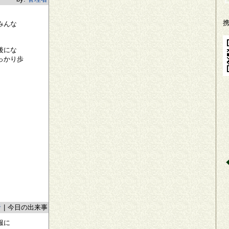
みんな
後にな
っかり歩
者
|
今日の出来事
服に