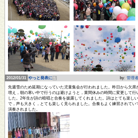
2012/01/31
やっと発表に
by:
管理
先週雪のため延期になっていた児童集会が行われました。昨日から欠席
増え，朝の寒い中で行うのは避けようと，業間休みの時間に変更して行
した。2年生が詩の暗唱と合奏を披露してくれました。詩はとても楽し
で，声も大きく，とても楽しく見られました。合奏もよく練習されてい
演奏されました。