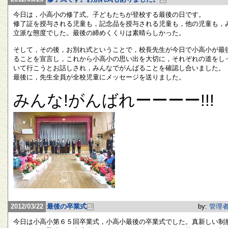
今日は，小高小の修了式。子どもたちが登校する最後の日です。
修了証を授与される児童も，記念品を授与される児童も，他の児童も，
立派な態度でした。最後の締めくくりは素晴らしかった。
そして，その後，お別れ式ということで，校長先生が今日で小高小が最
ることを宣言し，これから小高小の思い出を大切に，それぞれの道をし
いて行こうとお話しされ，みんなでがんばることを確認し合いました。
最後に，先生全員が全校児童にメッセージを送りました。
みんな!がんばれーーーー!!!
2012/03/22
最後の卒業式
by:
管理
今日は小高小第６５回卒業式，小高小最後の卒業式でした。真新しい制