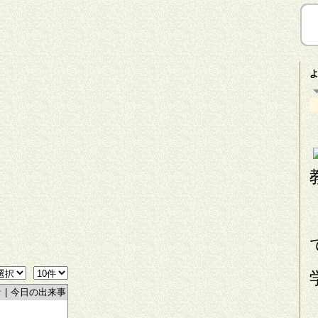
者
|
今日の出来事