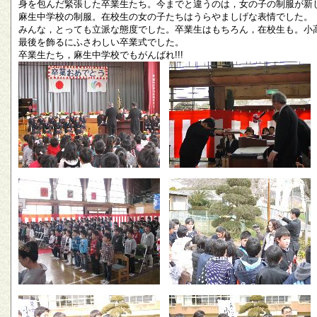
身を包んだ緊張した卒業生たち。今までと違うのは，女の子の制服が新
麻生中学校の制服。在校生の女の子たちはうらやましげな表情でした。
みんな，とっても立派な態度でした。卒業生はもちろん，在校生も。小
最後を飾るにふさわしい卒業式でした。
卒業生たち，麻生中学校でもがんばれ!!!