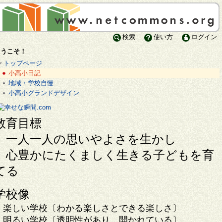
検索
使い方
ログイン
ようこそ！
トップページ
小高小日記
地域・学校自慢
小高小グランドデザイン
教育目標
一人一人の思いやよさを生かし
心豊かにたくましく生きる子どもを育
てる
学校像
楽しい学校〔わかる楽しさとできる楽しさ〕
明るい学校〔透明性があり，開かれている〕