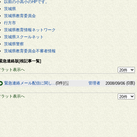
以前の小高小のHPです。
茨城県
茨城県教育委員会
行方市
茨城県教育情報ネットワーク
茨城県スクールネット
茨城県警察
茨城県教育委員会不審者情報
緊急連絡版[根記事一覧]
フラット表示へ
緊急連絡メール配信に関し...
(0件)
管理者
(0票)
2008/09/06
フラット表示へ