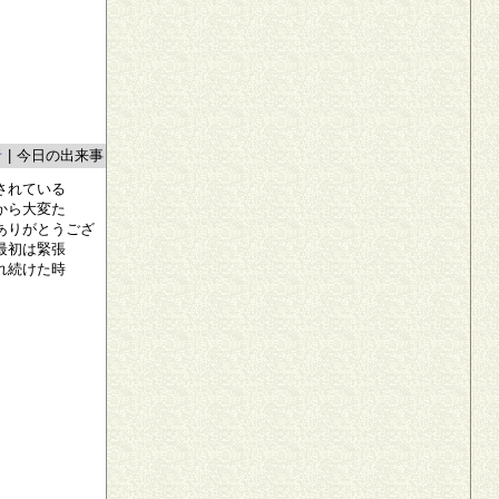
者
|
今日の出来事
されている
から大変た
ありがとうござ
最初は緊張
れ続けた時