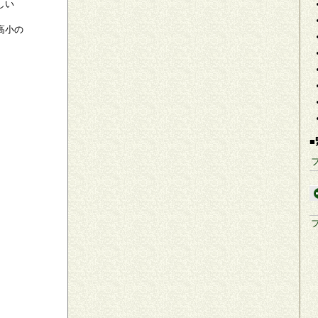
しい
高小の
■