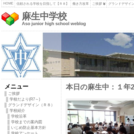
HOME
信頼される学校を目指して【Ｒ８】
働き方改革
ご挨拶
グランドデザイ
麻生中学校
Aso junior high school weblog
メニュー
本日の麻生中：１年
ご挨拶
学校だより(R7～)
グランドデザイン（Ｒ８）
学校紹介
学校沿革
学校までの案内図
いじめ防止基本方針
学校アンケート