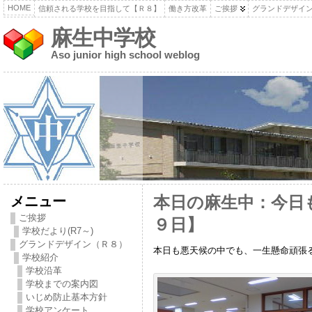
HOME
信頼される学校を目指して【Ｒ８】
働き方改革
ご挨拶
グランドデザイ
麻生中学校
Aso junior high school weblog
メニュー
本日の麻生中：今日
ご挨拶
９日】
学校だより(R7～)
グランドデザイン（Ｒ８）
本日も悪天候の中でも、一生懸命頑張
学校紹介
学校沿革
学校までの案内図
いじめ防止基本方針
学校アンケート