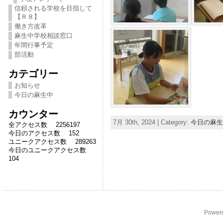
信頼される学校を目指して
【Ｒ８】
働き方改革
麻生中学校相談窓口
年間行事予定
部活動
カテゴリー
お知らせ
今日の麻生中
カウンター
7月 30th, 2024 | Category:
今日の麻生
全アクセス数 2256197
今日のアクセス数 152
ユニークアクセス数 289263
今日のユニークアクセス数
104
Power