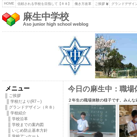
HOME
信頼される学校を目指して【Ｒ８】
働き方改革
ご挨拶
グランドデザイ
麻生中学校
Aso junior high school weblog
メニュー
今日の麻生中：職場
ご挨拶
２年生の職場体験の様子です。みんな
学校だより(R7～)
グランドデザイン（Ｒ８）
学校紹介
学校沿革
学校までの案内図
いじめ防止基本方針
学校アンケート