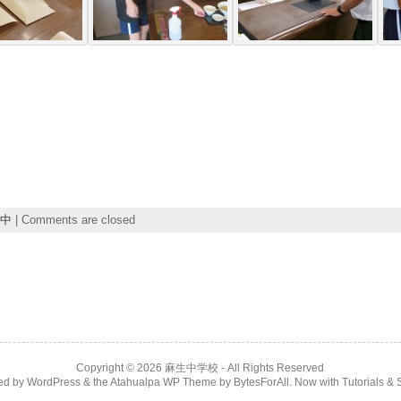
中
|
Comments are closed
Copyright © 2026
麻生中学校
- All Rights Reserved
ed by
WordPress
& the
Atahualpa WP Theme
by
BytesForAll
. Now with
Tutorials & 