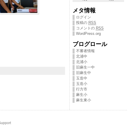
メタ情報
ログイン
投稿の
RSS
コメントの
RSS
WordPress.org
ブログロール
不審者情報
北浦中
北浦小
旧麻生一中
旧麻生中
玉造中
玉造小
行方市
麻生小
麻生東小
Support