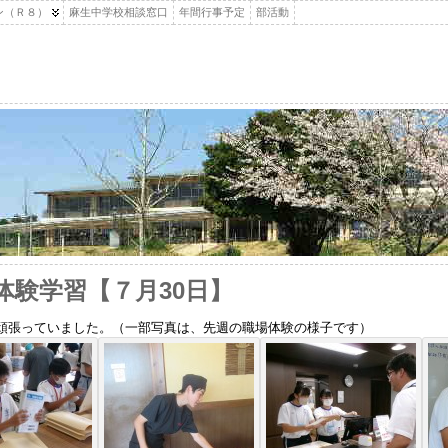
ン（Ｒ８）
麻生中学校相談窓口
年間行事予定
部活動
体験学習【７月30日】
頑張っていました。（一部写真は、先週の職場体験の様子です）