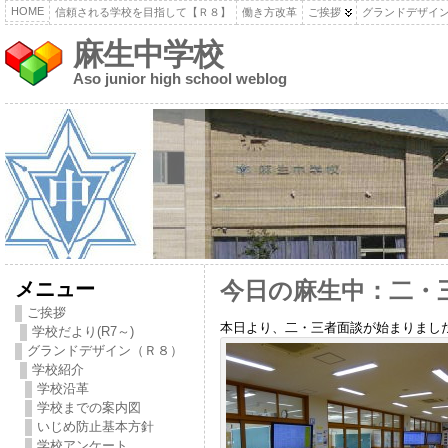
HOME
信頼される学校を目指して【Ｒ８】
働き方改革
ご挨拶
グランドデザイ
麻生中学校
Aso junior high school weblog
メニュー
今日の麻生中：二・
ご挨拶
本日より、二・三者面談が始まりまし
学校だより(R7～)
グランドデザイン（Ｒ８）
学校紹介
学校沿革
学校までの案内図
いじめ防止基本方針
学校アンケート