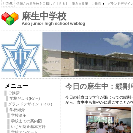
HOME
信頼される学校を目指して【Ｒ８】
働き方改革
ご挨拶
グランドデザイ
麻生中学校
Aso junior high school weblog
メニュー
今日の麻生中：縦割
ご挨拶
今日の給食は３学年が混じっての縦割
学校だより(R7～)
がら、食事中も和やかに過ごすことが
グランドデザイン（Ｒ８）
学校紹介
学校沿革
学校までの案内図
いじめ防止基本方針
学校アンケート