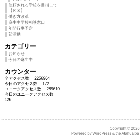
信頼される学校を目指して
【Ｒ８】
働き方改革
麻生中学校相談窓口
年間行事予定
部活動
カテゴリー
お知らせ
今日の麻生中
カウンター
全アクセス数 2256964
今日のアクセス数 172
ユニークアクセス数 289610
今日のユニークアクセス数
126
Copyright © 202
Powered by
WordPress
& the
Atahualp