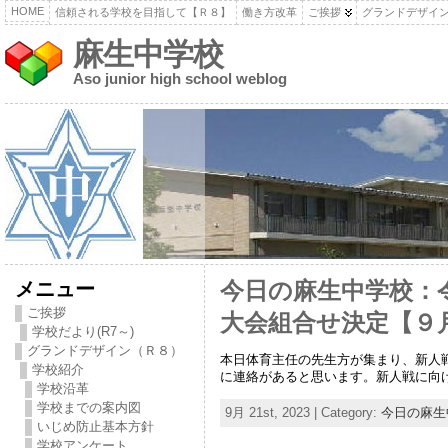
HOME
信頼される学校を目指して【Ｒ８】
働き方改革
ご挨拶
グランドデザイ
麻生中学校
Aso junior high school weblog
メニュー
今日の麻生中学校：
ご挨拶
大会組合せ決定【９月
学校だより(R7～)
グランドデザイン（Ｒ８）
本日体育主任の先生方が集まり、新人
学校紹介
に連絡があると思います。新人戦に向
学校沿革
学校までの案内図
9月 21st, 2023 | Category:
今日の麻生
いじめ防止基本方針
学校アンケート