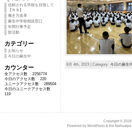
信頼される学校を目指して
【Ｒ８】
働き方改革
麻生中学校相談窓口
年間行事予定
部活動
カテゴリー
お知らせ
今日の麻生中
9月 4th, 2023 | Category:
今日の麻生
カウンター
全アクセス数 2256774
今日のアクセス数 220
ユニークアクセス数 289504
今日のユニークアクセス数
119
Copyright © 202
Powered by
WordPress
& the
Atahualp