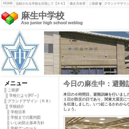
HOME
信頼される学校を目指して【Ｒ８】
働き方改革
ご挨拶
グランドデザイ
麻生中学校
Aso junior high school weblog
メニュー
今日の麻生中：避難
ご挨拶
本日の６時間目、避難訓練を行いまし
学校だより(R7～)
１日が防災の日であり、関東大震災に
グランドデザイン（Ｒ８）
を伝達しました。いつ起こるかわから
学校紹介
しょう。
学校沿革
学校までの案内図
いじめ防止基本方針
学校アンケート