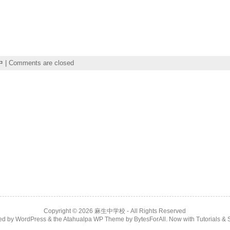
中
|
Comments are closed
Copyright © 2026
麻生中学校
- All Rights Reserved
ed by
WordPress
& the
Atahualpa WP Theme
by
BytesForAll
. Now with
Tutorials & 