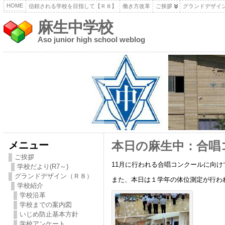
HOME
信頼される学校を目指して【Ｒ８】
働き方改革
ご挨拶
グランドデザイ
麻生中学校
Aso junior high school weblog
メニュー
本日の麻生中：合唱
ご挨拶
11月に行われる合唱コンクールに向
学校だより(R7～)
グランドデザイン（Ｒ８）
また、本日は１学年の体位測定が行わ
学校紹介
学校沿革
学校までの案内図
いじめ防止基本方針
学校アンケート