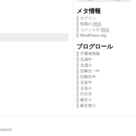
メタ情報
ログイン
投稿の
RSS
コメントの
RSS
WordPress.org
ブログロール
不審者情報
北浦中
北浦小
旧麻生一中
旧麻生中
玉造中
玉造小
行方市
麻生小
麻生東小
Support