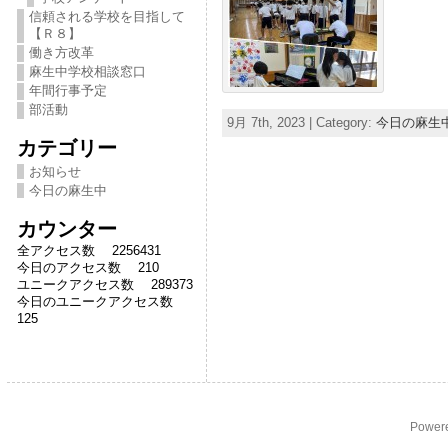
信頼される学校を目指して
【Ｒ８】
働き方改革
麻生中学校相談窓口
年間行事予定
部活動
9月 7th, 2023 | Category:
今日の麻生
カテゴリー
お知らせ
今日の麻生中
カウンター
全アクセス数 2256431
今日のアクセス数 210
ユニークアクセス数 289373
今日のユニークアクセス数
125
Power