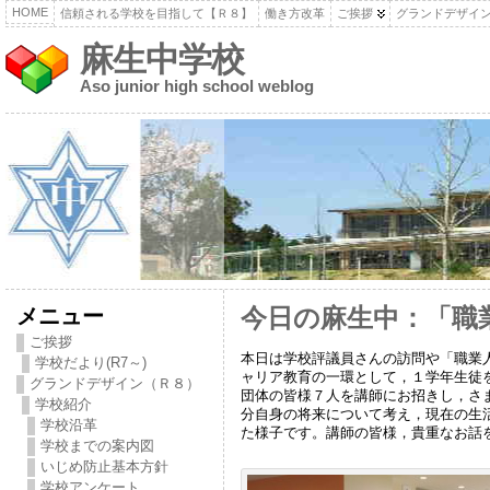
HOME
信頼される学校を目指して【Ｒ８】
働き方改革
ご挨拶
グランドデザイ
麻生中学校
Aso junior high school weblog
メニュー
今日の麻生中：「職
ご挨拶
本日は学校評議員さんの訪問や「職業
学校だより(R7～)
ャリア教育の一環として，１学年生徒
グランドデザイン（Ｒ８）
団体の皆様７人を講師にお招きし，さ
学校紹介
分自身の将来について考え，現在の生
学校沿革
た様子です。講師の皆様，貴重なお話
学校までの案内図
いじめ防止基本方針
学校アンケート