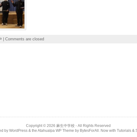
中
|
Comments are closed
Copyright © 2026
麻生中学校
- All Rights Reserved
ed by
WordPress
& the
Atahualpa WP Theme
by
BytesForAll
. Now with
Tutorials & 