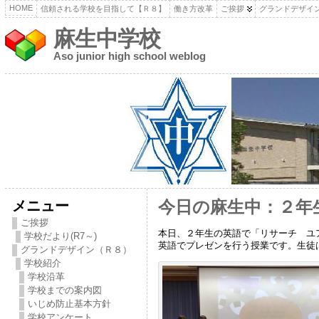
HOME
信頼される学校を目指して【Ｒ８】
働き方改革
ご挨拶
グランドデザイ
麻生中学校
Aso junior high school weblog
メニュー
今日の麻生中：２年
ご挨拶
本日、２年生の英語で「リサーチ ユ
学校だより(R7～)
英語でプレゼンを行う授業です。生徒
グランドデザイン（Ｒ８）
学校紹介
学校沿革
学校までの案内図
いじめ防止基本方針
学校アンケート