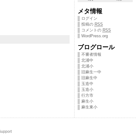
メタ情報
ログイン
投稿の
RSS
コメントの
RSS
WordPress.org
ブログロール
不審者情報
北浦中
北浦小
旧麻生一中
旧麻生中
玉造中
玉造小
行方市
麻生小
麻生東小
Support