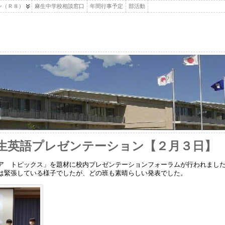
ン（Ｒ８）
麻生中学校相談窓口
年間行事予定
部活動
生英語プレゼンテーション【２月３日】
ア トピックス」を題材に校内プレゼンテーションフォーラムが行われまし
は緊張している様子でしたが、どの班も素晴らしい発表でした。