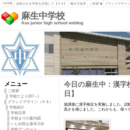
HOME
信頼される学校を目指して【Ｒ８】
働き方改革
ご挨拶
グランドデザイ
麻生中学校
Aso junior high school weblog
メニュー
今日の麻生中：漢字
ご挨拶
日】
学校だより(R7～)
グランドデザイン（Ｒ８）
放課後に漢字検定を実施しました。試
学校紹介
高さを感じました。これからも、様々
学校沿革
学校までの案内図
いじめ防止基本方針
学校アンケート