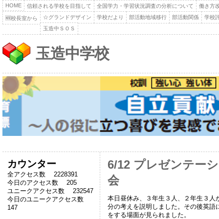
HOME
信頼される学校を目指して
全国学力・学習状況調査の分析について
働き方
☆グランドデザイン
学校だより
部活動地域移行
部活動関係
学校
🆕校長室から
玉造中ＳＯＳ
玉造中学校
カウンター
6/12 プレゼンテ
全アクセス数 2228391
会
今日のアクセス数 205
ユニークアクセス数 232547
本日昼休み、３年生３人、２年生３人
今日のユニークアクセス数
分の考えを説明しました。その後英語
147
をする場面が見られました。