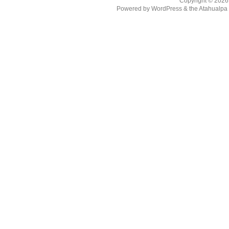
Copyright © 202
Powered by
WordPress
& the
Atahualp