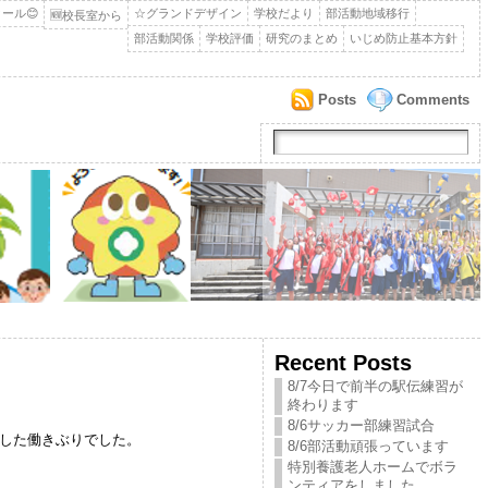
ール😊
☆グランドデザイン
学校だより
部活動地域移行
🆕校長室から
部活動関係
学校評価
研究のまとめ
いじめ防止基本方針
Posts
Comments
Recent Posts
8/7今日で前半の駅伝練習が
終わります
8/6サッカー部練習試合
した働きぶりでした。
8/6部活動頑張っています
特別養護老人ホームでボラ
ンティアをしました