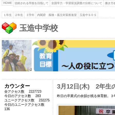
HOME
信頼される学校を目指して
全国学力・学習状況調査の分析について
働き方
１年生
２年生
３学年
内閣府 孤独・孤立対策推進室
玉造中ＳＯＳ
玉造中学校
カウンター
3月12日(木) 2年
全アクセス数 2227723
昨日の卒業式の余韻が残る体育館。３
今日のアクセス数 283
ユニークアクセス数 232275
今日のユニークアクセス数
136