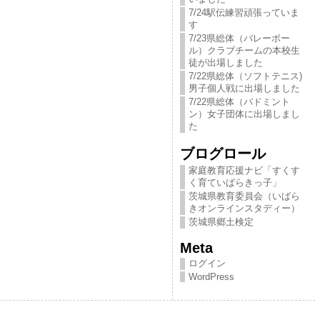
7/24駅伝練習頑張っていま
す
7/23県総体（バレーボー
ル）クラブチームの本校生
徒が出場しました
7/22県総体（ソフトテニス)
男子個人戦に出場しました
7/22県総体（バドミント
ン）女子団体に出場しまし
た
ブログロール
家庭教育応援ナビ「すくす
く育ていばらきっ​子」
茨城県教育委員会（いばら
きオンラインスタディー）
茨城県郷土検定
Meta
ログイン
WordPress