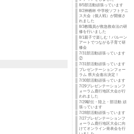
8/5部活動頑張っています
8/2神栖杯 中学校ソフトテニ
ス大会（個人戦）が開催さ
れました
8/3教職員が救急救命法の研
修を行いました
8/1親子で楽しむ！バルーン
アートでつながる子育て研
修会
7/31部活動頑張っています
②
7/31部活動頑張っています
プレゼンテーションフォー
ラム 県大会進出決定！
7/30部活動頑張っています
7/29プレゼンテーションフ
ォーラム鹿行地区大会が行
われました
7/29駅伝・陸上・部活動 頑
張っています
7/28部活動頑張っています
7/27プレゼンテーションフ
ォーラム鹿行地区大会に向
けてオンライン発表会を行
いました