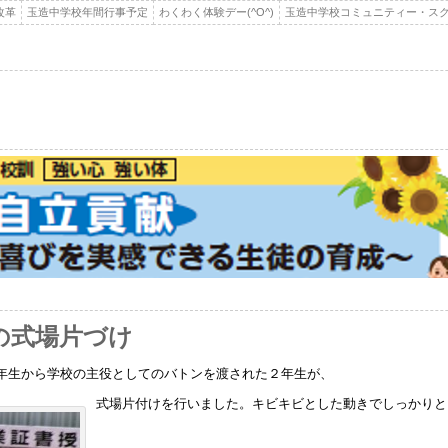
改革
玉造中学校年間行事予定
わくわく体験デー(^O^)
玉造中学校コミュニティー・スク
生の式場片づけ
年生から学校の主役としてのバトンを渡された２年生が、
式場片付けを行いました。キビキビとした動きでしっかりと