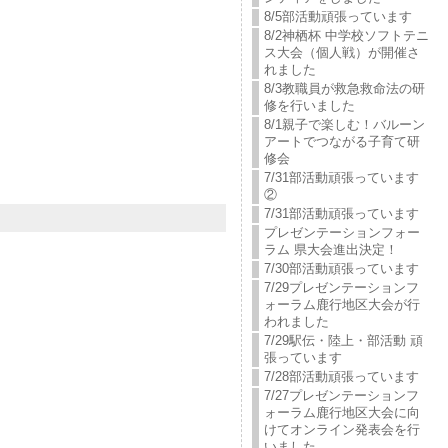
8/5部活動頑張っています
8/2神栖杯 中学校ソフトテニ
ス大会（個人戦）が開催さ
れました
8/3教職員が救急救命法の研
修を行いました
8/1親子で楽しむ！バルーン
アートでつながる子育て研
修会
7/31部活動頑張っています
②
7/31部活動頑張っています
プレゼンテーションフォー
ラム 県大会進出決定！
7/30部活動頑張っています
7/29プレゼンテーションフ
ォーラム鹿行地区大会が行
われました
7/29駅伝・陸上・部活動 頑
張っています
7/28部活動頑張っています
7/27プレゼンテーションフ
ォーラム鹿行地区大会に向
けてオンライン発表会を行
いました