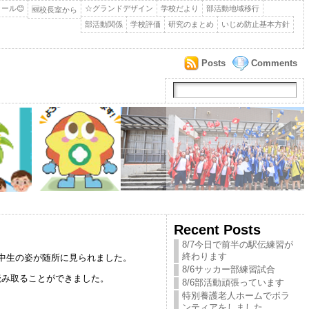
ール😊
☆グランドデザイン
学校だより
部活動地域移行
🆕校長室から
部活動関係
学校評価
研究のまとめ
いじめ防止基本方針
Posts
Comments
Recent Posts
8/7今日で前半の駅伝練習が
終わります
中生の姿が随所に見られました。
8/6サッカー部練習試合
読み取ることができました。
8/6部活動頑張っています
特別養護老人ホームでボラ
ンティアをしました