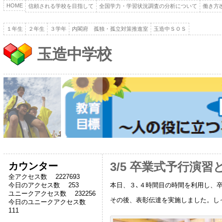
HOME
信頼される学校を目指して
全国学力・学習状況調査の分析について
働き方
１年生
２年生
３学年
内閣府 孤独・孤立対策推進室
玉造中ＳＯＳ
玉造中学校
カウンター
3/5 卒業式予行演
全アクセス数 2227693
本日、３､４時間目の時間を利用し、
今日のアクセス数 253
ユニークアクセス数 232256
その後、表彰伝達を実施しました。し
今日のユニークアクセス数
111