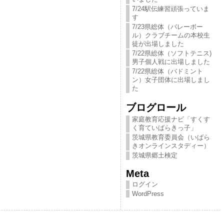
7/24駅伝練習頑張っていま
す
7/23県総体（バレーボー
ル）クラブチームの本校生
徒が出場しました
7/22県総体（ソフトテニス)
男子個人戦に出場しました
7/22県総体（バドミント
ン）女子団体に出場しまし
た
ブログロール
家庭教育応援ナビ「すくす
く育ていばらきっ​子」
茨城県教育委員会（いばら
きオンラインスタディー）
茨城県郷土検定
Meta
ログイン
WordPress