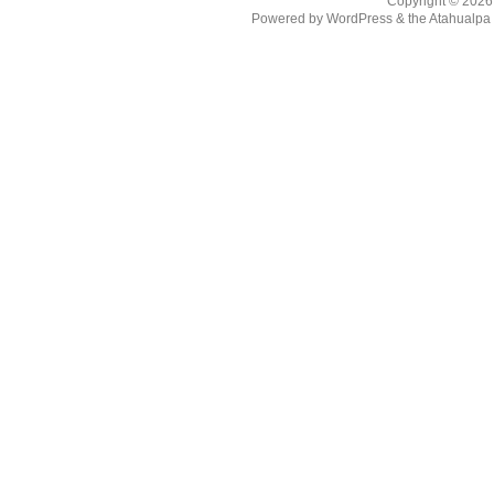
Copyright © 202
Powered by
WordPress
& the
Atahualp