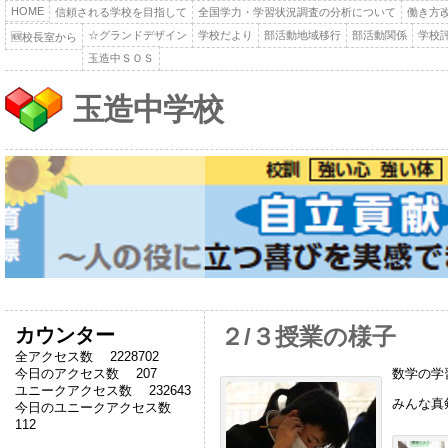
HOME
信頼される学校を目指して
全国学力・学習状況調査の分析について
働き方
☆グランドデザイン
学校だより
部活動地域移行
部活動関係
学校
🆕校長室から
玉造中ＳＯＳ
玉造中学校
カウンター
２/３授業の様子
全アクセス数 2228702
数学の学
今日のアクセス数 207
ユニークアクセス数 232643
みんな真
今日のユニークアクセス数
112