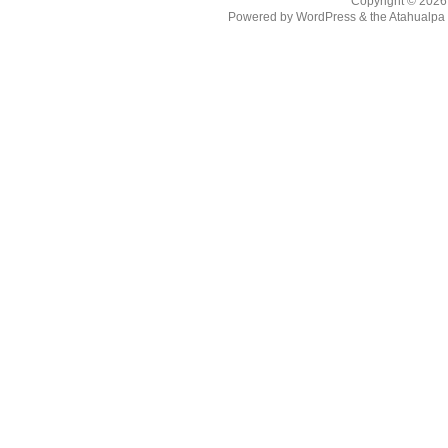
Copyright © 202
Powered by
WordPress
& the
Atahualp