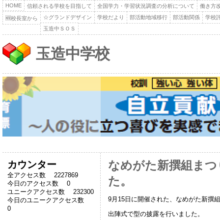
HOME
信頼される学校を目指して
全国学力・学習状況調査の分析について
働き方
☆グランドデザイン
学校だより
部活動地域移行
部活動関係
学校
🆕校長室から
玉造中ＳＯＳ
玉造中学校
カウンター
なめがた新撰組まつ
全アクセス数 2227869
た。
今日のアクセス数 0
ユニークアクセス数 232300
9月15日に開催された、なめがた新撰
今日のユニークアクセス数
0
出陣式で型の披露を行いました。