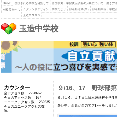
HOME
信頼される学校を目指して
全国学力・学習状況調査の分析について
働き方
☆グランドデザイン
学校だより
部活動地域移行
部活動関係
学校
🆕校長室から
玉造中ＳＯＳ
玉造中学校
カウンター
９/16、17 野球部
全アクセス数 2228662
９月１６、１７日に日本製鉄杯中学生
今日のアクセス数 167
ユニークアクセス数 232635
暑い中、全員が全力でプレーをしまし
今日のユニークアクセス数
94