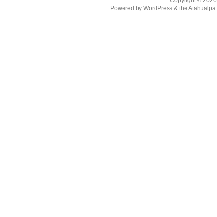
Copyright © 202
Powered by
WordPress
& the
Atahualp