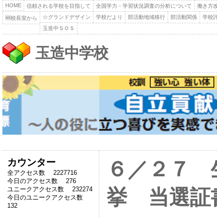
HOME
信頼される学校を目指して
全国学力・学習状況調査の分析について
働き方
☆グランドデザイン
学校だより
部活動地域移行
部活動関係
学校
🆕校長室から
玉造中ＳＯＳ
玉造中学校
カウンター
６／２７ 
全アクセス数 2227716
今日のアクセス数 276
ユニークアクセス数 232274
挙 当選証
今日のユニークアクセス数
132