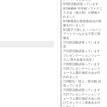
8/5部活動頑張っています
8/2神栖杯 中学校ソフトテニ
ス大会（個人戦）が開催さ
れました
8/3教職員が救急救命法の研
修を行いました
8/1親子で楽しむ！バルーン
アートでつながる子育て研
修会
7/31部活動頑張っています
②
7/31部活動頑張っています
プレゼンテーションフォー
ラム 県大会進出決定！
7/30部活動頑張っています
7/29プレゼンテーションフ
ォーラム鹿行地区大会が行
われました
7/29駅伝・陸上・部活動 頑
張っています
7/28部活動頑張っています
7/27プレゼンテーションフ
ォーラム鹿行地区大会に向
けてオンライン発表会を行
いました