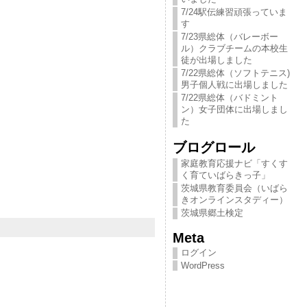
7/24駅伝練習頑張っていま
す
7/23県総体（バレーボー
ル）クラブチームの本校生
徒が出場しました
7/22県総体（ソフトテニス)
男子個人戦に出場しました
7/22県総体（バドミント
ン）女子団体に出場しまし
た
ブログロール
家庭教育応援ナビ「すくす
く育ていばらきっ​子」
茨城県教育委員会（いばら
きオンラインスタディー）
茨城県郷土検定
Meta
ログイン
WordPress