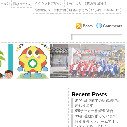
ール😊
☆グランドデザイン
学校だより
部活動地域移行
🆕校長室から
部活動関係
学校評価
研究のまとめ
いじめ防止基本方針
Posts
Comments
Recent Posts
8/7今日で前半の駅伝練習が
終わります
8/6サッカー部練習試合
8/6部活動頑張っています
特別養護老人ホームでボラ
ンティアをしました