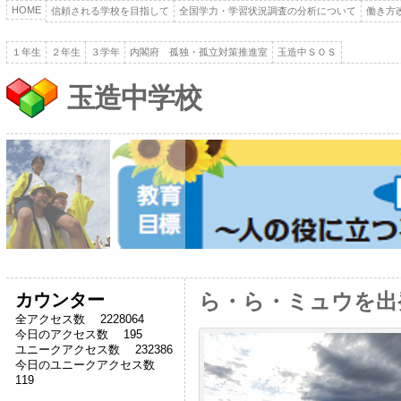
HOME
信頼される学校を目指して
全国学力・学習状況調査の分析について
働き方
１年生
２年生
３学年
内閣府 孤独・孤立対策推進室
玉造中ＳＯＳ
玉造中学校
カウンター
ら・ら・ミュウを出
全アクセス数 2228064
今日のアクセス数 195
ユニークアクセス数 232386
今日のユニークアクセス数
119